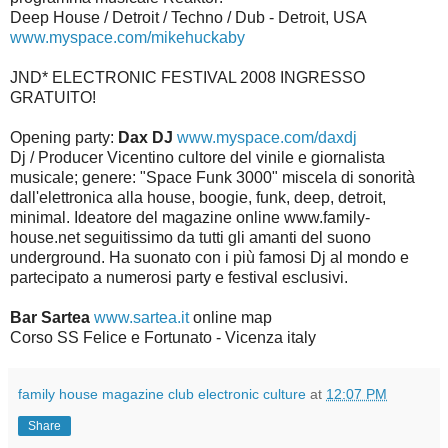
Deep House / Detroit / Techno / Dub - Detroit, USA
www.myspace.com/mikehuckaby
JND* ELECTRONIC FESTIVAL 2008 INGRESSO
GRATUITO!
Opening party:
Dax DJ
www.myspace.com/daxdj
Dj / Producer Vicentino cultore del vinile e giornalista
musicale; genere: "Space Funk 3000" miscela di sonorità
dall'elettronica alla house, boogie, funk, deep, detroit,
minimal. Ideatore del magazine online www.family-
house.net seguitissimo da tutti gli amanti del suono
underground. Ha suonato con i più famosi Dj al mondo e
partecipato a numerosi party e festival esclusivi.
Bar Sartea
www.sartea.it
online map
Corso SS Felice e Fortunato - Vicenza italy
family house magazine club electronic culture
at
12:07 PM
Share